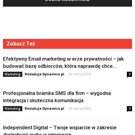
Zobacz Też
Efektywny Email marketing w erze prywatności – jak
budować bazę odbiorców, która naprawdę chce...
Redakcja Dynamico.pl
-
29 marca 2026
Marketing
0
Profesjonalna bramka SMS dla firm – wygodna
integracja i skuteczna komunikacja
Redakcja Dynamico.pl
-
24 marca 2026
Marketing
0
Independent Digital – Twoje wsparcie w zakresie
dystrybucji audio w internecie