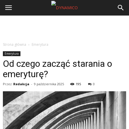
Strona główna
Emerytura
Emerytura
Od czego zacząć starania o
emeryturę?
Przez
Redakcja
-
9 października 2025
195
0