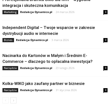
integracja i skuteczna komunikacja
Redakcja Dynamico.pl
-
24 marca 2026
Marketing
0
Independent Digital – Twoje wsparcie w zakresie
dystrybucji audio w internecie
Redakcja Dynamico.pl
-
3 marca 2026
Biznes
0
Nacinarka do Kartonów w Małym i Średnim E-
Commerce – dlaczego to opłacalna inwestycja?
Redakcja Dynamico.pl
-
23 lutego 2026
Narzędzia
0
Kolka-WIKO jako zaufany partner w biznesie
Redakcja Dynamico.pl
-
31 stycznia 2026
Narzędzia
0