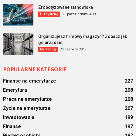
Zrobotyzowane stanowiska
25 października 2019
IT i systemy
Organizujesz firmowy magazyn? Zobacz jak
go urządzić
20 czerwca 2018
Marketing
POPULARNE KATEGORIE
Finanse na emeryturze
227
Emerytura
208
Praca na emeryturze
208
Życie na emeryturze
207
Inwestowanie
199
Finanse
197
Budżet osobisty
197