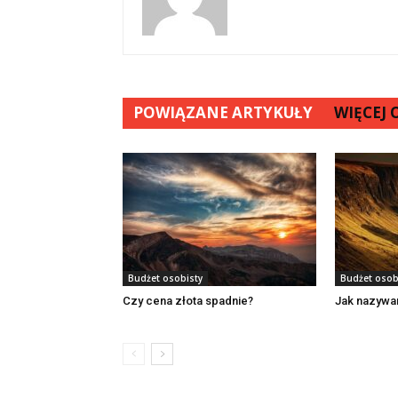
POWIĄZANE ARTYKUŁY
WIĘCEJ
Budżet osobisty
Budżet osob
Czy cena złota spadnie?
Jak nazywan