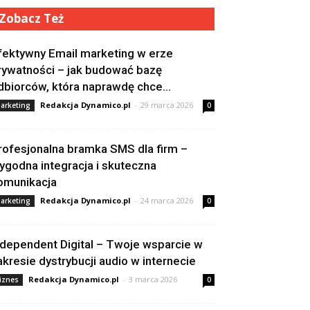
Zobacz Też
fektywny Email marketing w erze
rywatności – jak budować bazę
dbiorców, która naprawdę chce...
Redakcja Dynamico.pl
-
29 marca 2026
arketing
0
rofesjonalna bramka SMS dla firm –
ygodna integracja i skuteczna
omunikacja
Redakcja Dynamico.pl
-
24 marca 2026
arketing
0
ndependent Digital – Twoje wsparcie w
akresie dystrybucji audio w internecie
Redakcja Dynamico.pl
-
3 marca 2026
iznes
0