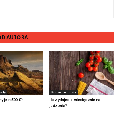
 OD AUTORA
isty
Budżet osobisty
y jest 500 €?
Ile wydajecie miesięcznie na
jedzenie?