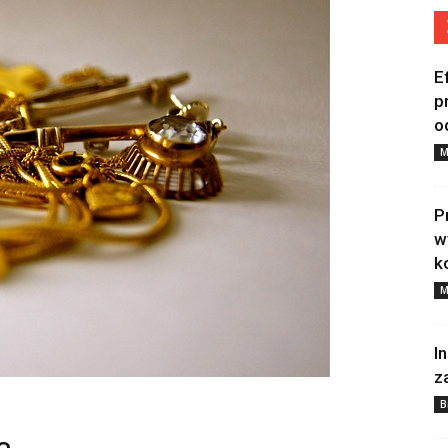
E
p
o
M
P
w
k
M
I
z
B