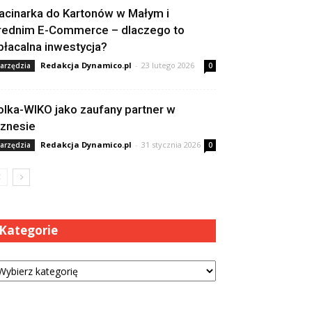
acinarka do Kartonów w Małym i
rednim E-Commerce – dlaczego to
płacalna inwestycja?
Redakcja Dynamico.pl
-
23 lutego 2026
arzędzia
0
olka-WIKO jako zaufany partner w
iznesie
Redakcja Dynamico.pl
-
31 stycznia 2026
arzędzia
0
Kategorie
tegorie