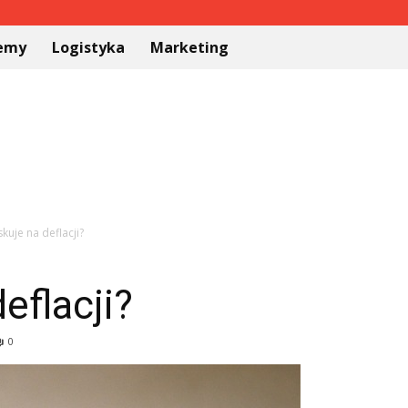
temy
Logistyka
Marketing
skuje na deflacji?
eflacji?
0