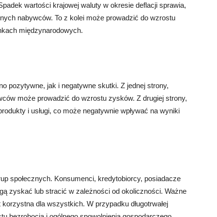
padek wartości krajowej waluty w okresie deflacji sprawia,
icznych nabywców. To z kolei może prowadzić do wzrostu
rynkach międzynarodowych.
 pozytywne, jak i negatywne skutki. Z jednej strony,
owców może prowadzić do wzrostu zysków. Z drugiej strony,
rodukty i usługi, co może negatywnie wpływać na wyniki
grup społecznych. Konsumenci, kredytobiorcy, posiadacze
gą zyskać lub stracić w zależności od okoliczności. Ważne
st korzystna dla wszystkich. W przypadku długotrwałej
ostu bezrobocia i ogólnego spowolnienia gospodarczego.