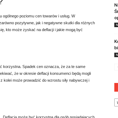
?
N
Ś
dku ogólnego poziomu cen towarów i usług. W
o
ć zarówno pozytywne, jak i negatywne skutki dla różnych
N
ę, kto może zyskać na deflacji i jakie mogą być
K
b
N
ć korzystna. Spadek cen oznacza, że za te same
ekiwać, że w okresie deflacji konsumenci będą mogli
 z kolei może prowadzić do wzrostu siły nabywczej i
Ka
Deflacja może być korzystna dla osób posiadających