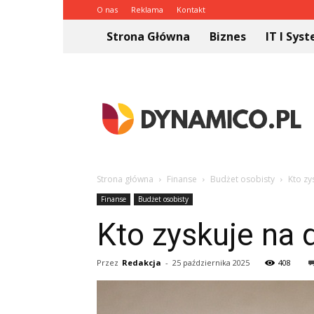
O nas
Reklama
Kontakt
Strona Główna
Biznes
IT I Sys
Dynamico.pl
Strona główna
Finanse
Budżet osobisty
Kto zy
Finanse
Budżet osobisty
Kto zyskuje na d
Przez
Redakcja
-
25 października 2025
408