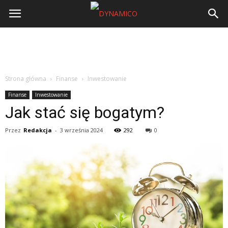
Strona główna
Finanse
Inwestowanie
Finanse
Inwestowanie
Jak stać się bogatym?
Przez
Redakcja
-
3 września 2024
292
0