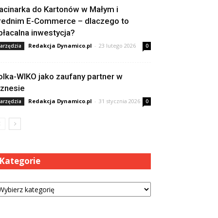
acinarka do Kartonów w Małym i
rednim E-Commerce – dlaczego to
płacalna inwestycja?
Redakcja Dynamico.pl
-
23 lutego 2026
arzędzia
0
olka-WIKO jako zaufany partner w
iznesie
Redakcja Dynamico.pl
-
31 stycznia 2026
arzędzia
0
Kategorie
tegorie