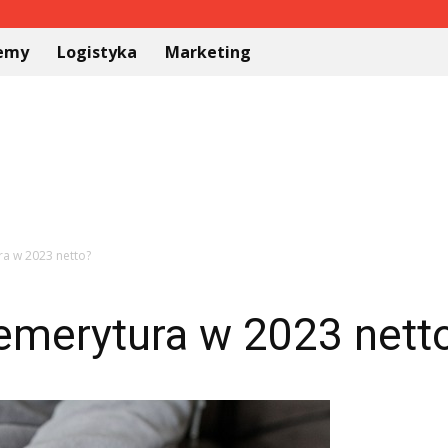
temy
Logistyka
Marketing
ra w 2023 netto?
 emerytura w 2023 nett