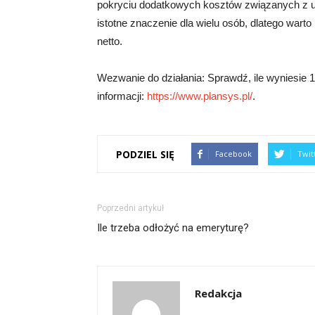
pokryciu dodatkowych kosztów związanych z 
istotne znaczenie dla wielu osób, dlatego war
netto.
Wezwanie do działania: Sprawdź, ile wyniesie 13
informacji:
https://www.plansys.pl/
.
PODZIEL SIĘ
Facebook
Twit
Poprzedni artykuł
Ile trzeba odłożyć na emeryturę?
Redakcja