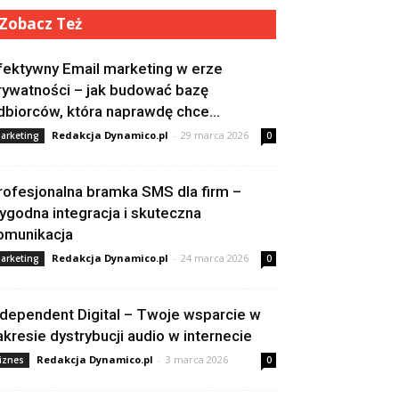
Zobacz Też
fektywny Email marketing w erze
rywatności – jak budować bazę
dbiorców, która naprawdę chce...
Redakcja Dynamico.pl
-
29 marca 2026
arketing
0
rofesjonalna bramka SMS dla firm –
ygodna integracja i skuteczna
omunikacja
Redakcja Dynamico.pl
-
24 marca 2026
arketing
0
ndependent Digital – Twoje wsparcie w
akresie dystrybucji audio w internecie
Redakcja Dynamico.pl
-
3 marca 2026
iznes
0