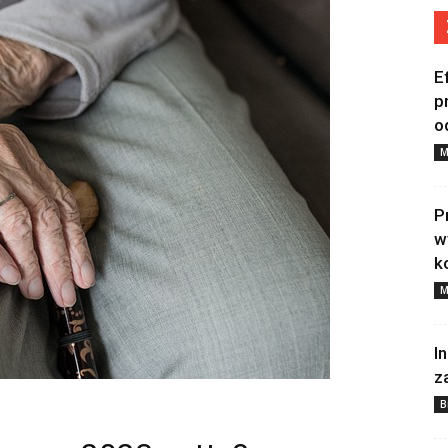
E
p
o
M
P
w
k
M
I
z
B