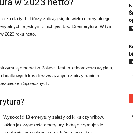
tura w 2023 netto?
N
Ś
zcza dla tych, którzy zbliżają się do wieku emerytalnego.
o
erytalnych, a jednym z nich jest tzw. 13 emerytura. W tym
N
 w 2023 roku netto.
K
b
N
otrzymują emeryci w Polsce. Jest to jednorazowa wypłata,
iu dodatkowych kosztów związanych z utrzymaniem.
Ubezpieczeń Społecznych.
rytura?
Ka
Wysokość 13 emerytury zależy od kilku czynników,
takich jak wysokość emerytury, którą otrzymuje się
regularnie, oraz okres, przez który emeryt był