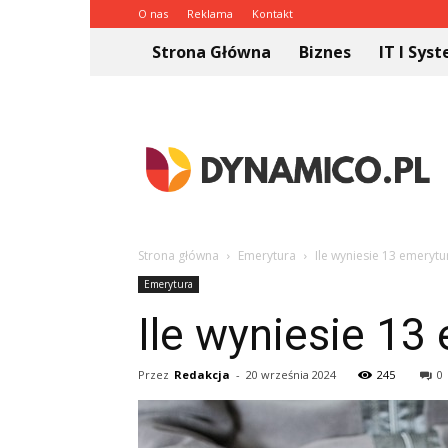
O nas
Reklama
Kontakt
Strona Główna
Biznes
IT I Sys
Dynamico.pl
Strona główna
Emerytura
Ile wyniesie 13 emerytu
Emerytura
Ile wyniesie 13
Przez
Redakcja
-
20 września 2024
245
0