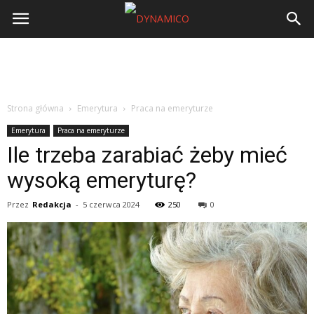
Strona główna
Emerytura
Praca na emeryturze
Emerytura
Praca na emeryturze
Ile trzeba zarabiać żeby mieć
wysoką emeryturę?
Przez
Redakcja
-
5 czerwca 2024
250
0