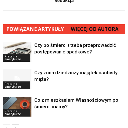
Redakcja
POWIĄZANE ARTYKUŁY
WIĘCEJ OD AUTORA
Czy po śmierci trzeba przeprowadzić
postępowanie spadkowe?
Praca na
emeryturze
Czy żona dziedziczy majątek osobisty
męża?
Praca na
emeryturze
Co z mieszkaniem Własnościowym po
śmierci mamy?
Praca na
emeryturze