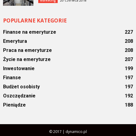
20 czerwca 2018
Marketing
POPULARNE KATEGORIE
Finanse na emeryturze
227
Emerytura
208
Praca na emeryturze
208
Życie na emeryturze
207
Inwestowanie
199
Finanse
197
Budżet osobisty
197
Oszczędzanie
192
Pieniądze
188
© 2017 | dynamico.pl