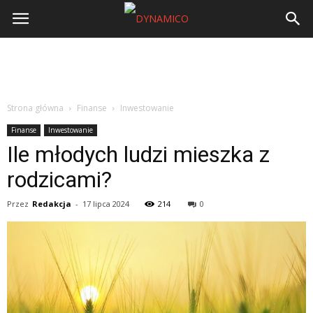
Strona główna
Finanse
Inwestowanie
Finanse
Inwestowanie
Ile młodych ludzi mieszka z
rodzicami?
Przez
Redakcja
-
17 lipca 2024
214
0