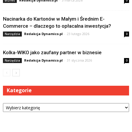
Redakcja Dynamico.pl
-
3 marca 2026
Biznes
0
Nacinarka do Kartonów w Małym i Średnim E-
Commerce – dlaczego to opłacalna inwestycja?
Redakcja Dynamico.pl
-
23 lutego 2026
Narzędzia
0
Kolka-WIKO jako zaufany partner w biznesie
Redakcja Dynamico.pl
-
31 stycznia 2026
Narzędzia
0
Kategorie
Kategorie