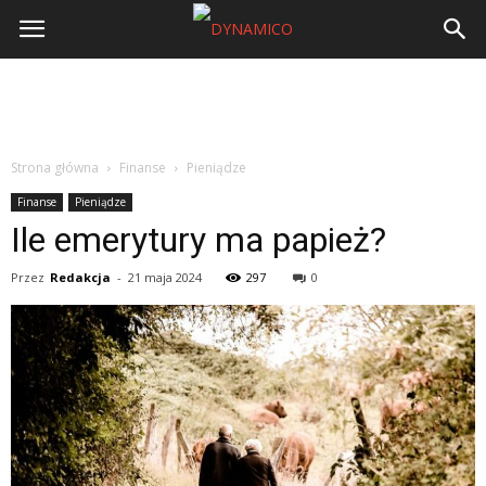
Strona główna
Finanse
Pieniądze
Finanse
Pieniądze
Ile emerytury ma papież?
Przez
Redakcja
-
21 maja 2024
297
0