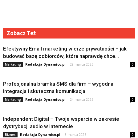
Zobacz Też
Efektywny Email marketing w erze prywatności – jak
budować bazę odbiorców, która naprawdę chce...
Redakcja Dynamico.pl
-
29 marca 2026
Marketing
0
Profesjonalna bramka SMS dla firm – wygodna
integracja i skuteczna komunikacja
Redakcja Dynamico.pl
-
24 marca 2026
Marketing
0
Independent Digital – Twoje wsparcie w zakresie
dystrybucji audio w internecie
Redakcja Dynamico.pl
-
3 marca 2026
Biznes
0