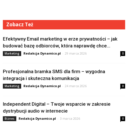
Zobacz Też
Efektywny Email marketing w erze prywatności – jak
budować bazę odbiorców, która naprawdę chce...
Redakcja Dynamico.pl
-
29 marca 2026
Marketing
0
Profesjonalna bramka SMS dla firm – wygodna
integracja i skuteczna komunikacja
Redakcja Dynamico.pl
-
24 marca 2026
Marketing
0
Independent Digital – Twoje wsparcie w zakresie
dystrybucji audio w internecie
Redakcja Dynamico.pl
-
3 marca 2026
Biznes
0