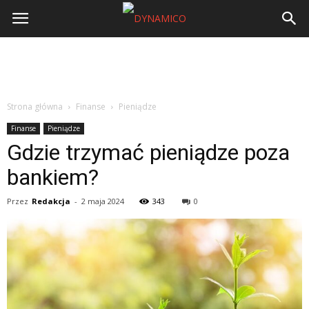
Strona główna
Finanse
Pieniądze
Finanse
Pieniądze
Gdzie trzymać pieniądze poza
bankiem?
Przez
Redakcja
-
2 maja 2024
343
0