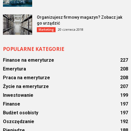
Organizujesz firmowy magazyn? Zobacz jak
go urządzić
20 czerwca 2018
Marketing
POPULARNE KATEGORIE
Finanse na emeryturze
227
Emerytura
208
Praca na emeryturze
208
Życie na emeryturze
207
Inwestowanie
199
Finanse
197
Budżet osobisty
197
Oszczędzanie
192
Pieniądze
188