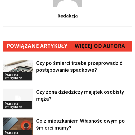
Redakcja
POWIĄZANE ARTYKUŁY
WIĘCEJ OD AUTORA
Czy po śmierci trzeba przeprowadzić
postępowanie spadkowe?
Praca na
emeryturze
Czy żona dziedziczy majątek osobisty
męża?
Praca na
emeryturze
Co z mieszkaniem Własnościowym po
śmierci mamy?
Praca na