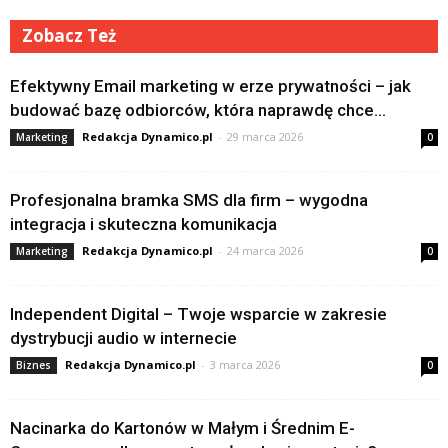
Zobacz Też
Efektywny Email marketing w erze prywatności – jak
budować bazę odbiorców, która naprawdę chce...
Redakcja Dynamico.pl
-
29 marca 2026
Marketing
0
Profesjonalna bramka SMS dla firm – wygodna
integracja i skuteczna komunikacja
Redakcja Dynamico.pl
-
24 marca 2026
Marketing
0
Independent Digital – Twoje wsparcie w zakresie
dystrybucji audio w internecie
Redakcja Dynamico.pl
-
3 marca 2026
Biznes
0
Nacinarka do Kartonów w Małym i Średnim E-