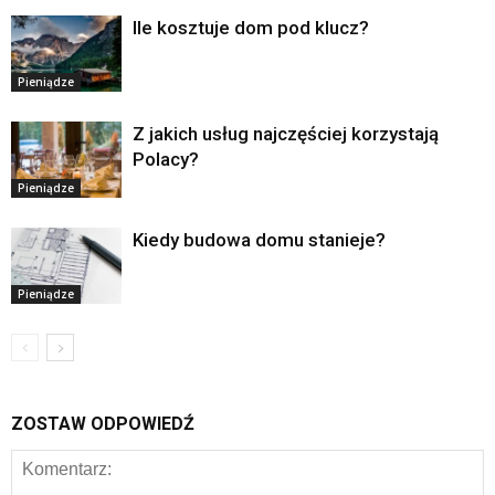
Ile kosztuje dom pod klucz?
Pieniądze
Z jakich usług najczęściej korzystają
Polacy?
Pieniądze
Kiedy budowa domu stanieje?
Pieniądze
ZOSTAW ODPOWIEDŹ