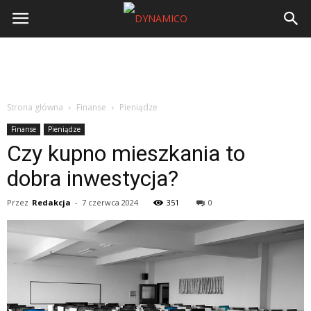
Strona główna
Finanse
Pieniądze
Finanse
Pieniądze
Czy kupno mieszkania to
dobra inwestycja?
Przez
Redakcja
-
7 czerwca 2024
351
0