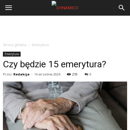
Strona główna
Emerytura
Emerytura
Czy będzie 15 emerytura?
Przez
Redakcja
-
16 września 2024
210
0