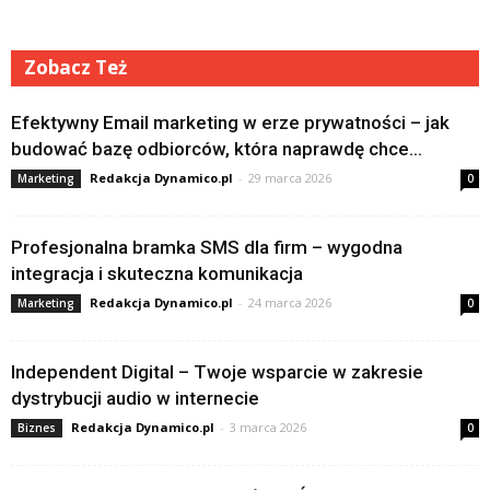
Zobacz Też
Efektywny Email marketing w erze prywatności – jak
budować bazę odbiorców, która naprawdę chce...
Redakcja Dynamico.pl
-
29 marca 2026
Marketing
0
Profesjonalna bramka SMS dla firm – wygodna
integracja i skuteczna komunikacja
Redakcja Dynamico.pl
-
24 marca 2026
Marketing
0
Independent Digital – Twoje wsparcie w zakresie
dystrybucji audio w internecie
Redakcja Dynamico.pl
-
3 marca 2026
Biznes
0