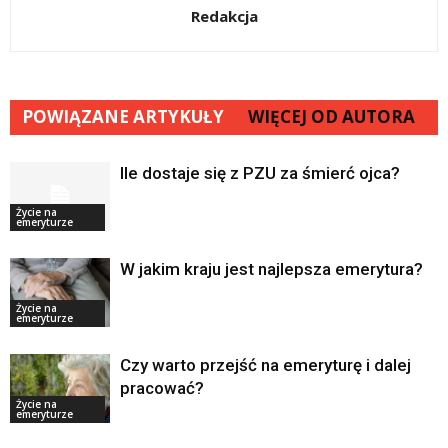
Redakcja
POWIĄZANE ARTYKUŁY
WIĘCEJ OD AUTORA
Ile dostaje się z PZU za śmierć ojca?
Życie na
emeryturze
W jakim kraju jest najlepsza emerytura?
Życie na
emeryturze
Czy warto przejść na emeryturę i dalej
pracować?
Życie na
emeryturze