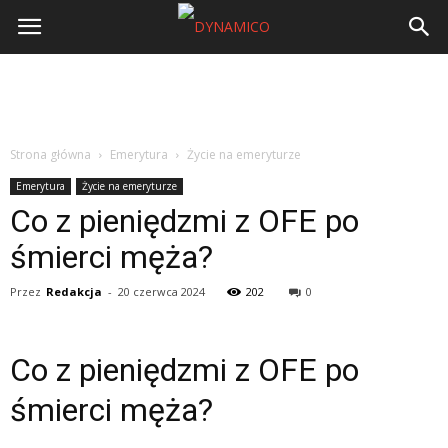
Strona główna
Emerytura
Życie na emeryturze
Emerytura
Życie na emeryturze
Co z pieniędzmi z OFE po
śmierci męża?
Przez
Redakcja
-
20 czerwca 2024
202
0
Co z pieniędzmi z OFE po
śmierci męża?