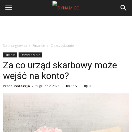
Strona główna
Finanse
Oszczędzanie
Finanse
Oszczędzanie
Za co urząd skarbowy może
wejść na konto?
Przez
Redakcja
-
19 grudnia 2023
515
0