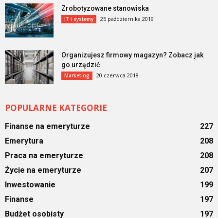
Zrobotyzowane stanowiska
25 października 2019
IT i systemy
Organizujesz firmowy magazyn? Zobacz jak
go urządzić
20 czerwca 2018
Marketing
POPULARNE KATEGORIE
Finanse na emeryturze
227
Emerytura
208
Praca na emeryturze
208
Życie na emeryturze
207
Inwestowanie
199
Finanse
197
Budżet osobisty
197