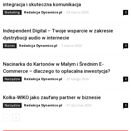
integracja i skuteczna komunikacja
Redakcja Dynamico.pl
-
24 marca 2026
Marketing
0
Independent Digital – Twoje wsparcie w zakresie
dystrybucji audio w internecie
Redakcja Dynamico.pl
-
3 marca 2026
Biznes
0
Nacinarka do Kartonów w Małym i Średnim E-
Commerce – dlaczego to opłacalna inwestycja?
Redakcja Dynamico.pl
-
23 lutego 2026
Narzędzia
0
Kolka-WIKO jako zaufany partner w biznesie
Redakcja Dynamico.pl
-
31 stycznia 2026
Narzędzia
0