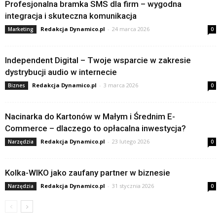
Profesjonalna bramka SMS dla firm – wygodna
integracja i skuteczna komunikacja
Redakcja Dynamico.pl
-
24 marca 2026
Marketing
0
Independent Digital – Twoje wsparcie w zakresie
dystrybucji audio w internecie
Redakcja Dynamico.pl
-
3 marca 2026
Biznes
0
Nacinarka do Kartonów w Małym i Średnim E-
Commerce – dlaczego to opłacalna inwestycja?
Redakcja Dynamico.pl
-
23 lutego 2026
Narzędzia
0
Kolka-WIKO jako zaufany partner w biznesie
Redakcja Dynamico.pl
-
31 stycznia 2026
Narzędzia
0