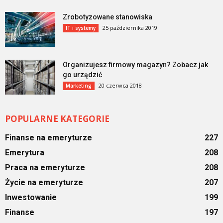
Zrobotyzowane stanowiska
25 października 2019
IT i systemy
Organizujesz firmowy magazyn? Zobacz jak
go urządzić
20 czerwca 2018
Marketing
POPULARNE KATEGORIE
Finanse na emeryturze
227
Emerytura
208
Praca na emeryturze
208
Życie na emeryturze
207
Inwestowanie
199
Finanse
197