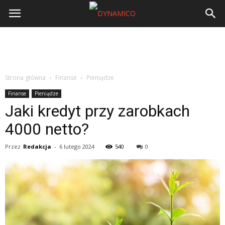
Strona główna
Finanse
Pieniądze
Finanse
Pieniądze
Jaki kredyt przy zarobkach
4000 netto?
Przez
Redakcja
-
6 lutego 2024
540
0