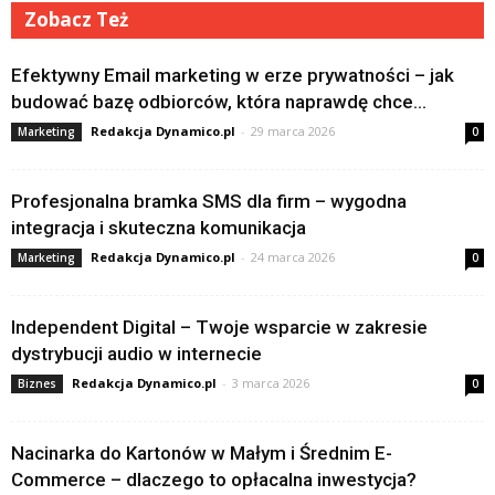
Zobacz Też
Efektywny Email marketing w erze prywatności – jak
budować bazę odbiorców, która naprawdę chce...
Redakcja Dynamico.pl
-
29 marca 2026
Marketing
0
Profesjonalna bramka SMS dla firm – wygodna
integracja i skuteczna komunikacja
Redakcja Dynamico.pl
-
24 marca 2026
Marketing
0
Independent Digital – Twoje wsparcie w zakresie
dystrybucji audio w internecie
Redakcja Dynamico.pl
-
3 marca 2026
Biznes
0
Nacinarka do Kartonów w Małym i Średnim E-
Commerce – dlaczego to opłacalna inwestycja?