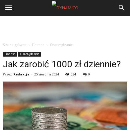
Strona główna
Finanse
Oszczędzanie
Finanse
Oszczędzanie
Jak zarobić 1000 zł dziennie?
Przez
Redakcja
-
25 sierpnia 2024
334
0