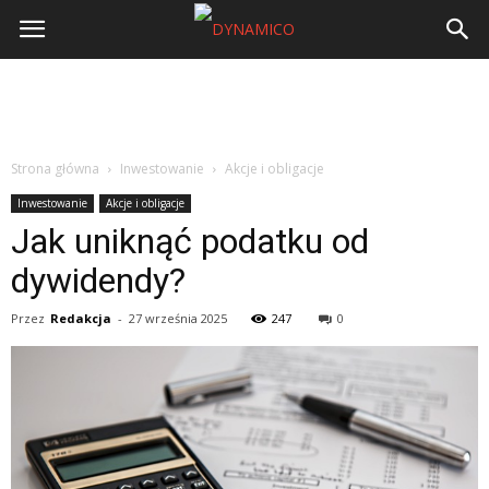
Strona główna
Inwestowanie
Akcje i obligacje
Inwestowanie
Akcje i obligacje
Jak uniknąć podatku od
dywidendy?
Przez
Redakcja
-
27 września 2025
247
0