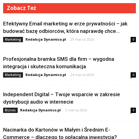
Zobacz Też
Efektywny Email marketing w erze prywatności – jak
budować bazę odbiorców, która naprawdę chce...
Redakcja Dynamico.pl
-
29 marca 2026
Marketing
0
Profesjonalna bramka SMS dla firm – wygodna
integracja i skuteczna komunikacja
Redakcja Dynamico.pl
-
24 marca 2026
Marketing
0
Independent Digital – Twoje wsparcie w zakresie
dystrybucji audio w internecie
Redakcja Dynamico.pl
-
3 marca 2026
Biznes
0
Nacinarka do Kartonów w Małym i Średnim E-
Commerce – dlaczego to opłacalna inwestycja?