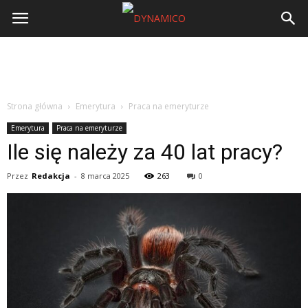
Strona główna
Emerytura
Praca na emeryturze
Emerytura
Praca na emeryturze
Ile się należy za 40 lat pracy?
Przez
Redakcja
-
8 marca 2025
263
0