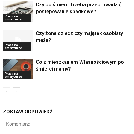
Czy po śmierci trzeba przeprowadzić
postępowanie spadkowe?
Praca na
emeryturze
Czy żona dziedziczy majątek osobisty
męża?
Praca na
emeryturze
Co z mieszkaniem Własnościowym po
śmierci mamy?
Praca na
emeryturze
ZOSTAW ODPOWIEDŹ