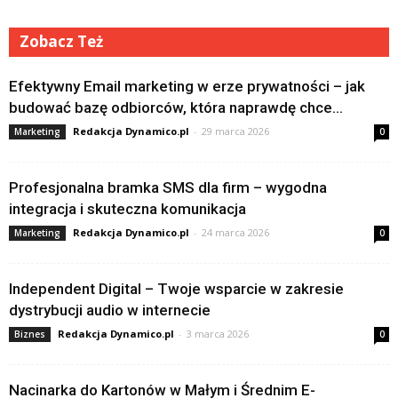
Zobacz Też
Efektywny Email marketing w erze prywatności – jak
budować bazę odbiorców, która naprawdę chce...
Redakcja Dynamico.pl
-
29 marca 2026
Marketing
0
Profesjonalna bramka SMS dla firm – wygodna
integracja i skuteczna komunikacja
Redakcja Dynamico.pl
-
24 marca 2026
Marketing
0
Independent Digital – Twoje wsparcie w zakresie
dystrybucji audio w internecie
Redakcja Dynamico.pl
-
3 marca 2026
Biznes
0
Nacinarka do Kartonów w Małym i Średnim E-