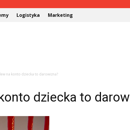
temy
Logistyka
Marketing
lew na konto dziecka to darowizna?
konto dziecka to darow