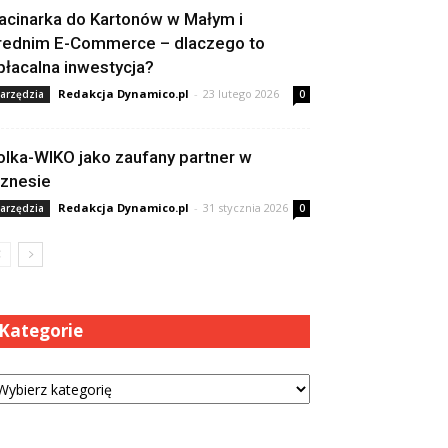
acinarka do Kartonów w Małym i
rednim E-Commerce – dlaczego to
płacalna inwestycja?
Redakcja Dynamico.pl
-
23 lutego 2026
arzędzia
0
olka-WIKO jako zaufany partner w
iznesie
Redakcja Dynamico.pl
-
31 stycznia 2026
arzędzia
0
Kategorie
tegorie