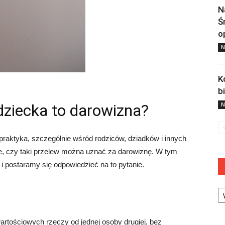
N
Ś
o
N
K
b
dziecka to darowizna?
N
praktyka, szczególnie wśród rodziców, dziadków i innych
nie, czy taki przelew można uznać za darowiznę. W tym
 i postaramy się odpowiedzieć na to pytanie.
Ka
artościowych rzeczy od jednej osoby drugiej, bez