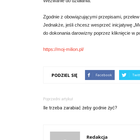
Wezwanie do działania:
Zgodnie z obowiązującymi przepisami, przelew 
Jednakże, jeśli chcesz wesprzeć inicjatywę „Mó
do dokonania darowizny poprzez kliknięcie w po
https://moj-milion.pl/
PODZIEL SIĘ
Facebook
Twit
Poprzedni artykuł
Ile trzeba zarabiać żeby godnie żyć?
Redakcja