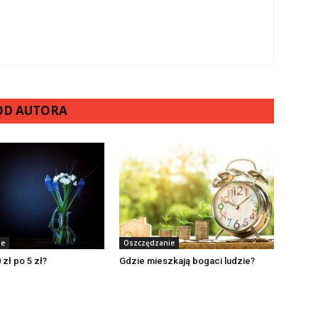
 OD AUTORA
ie
Oszczędzanie
 zł po 5 zł?
Gdzie mieszkają bogaci ludzie?