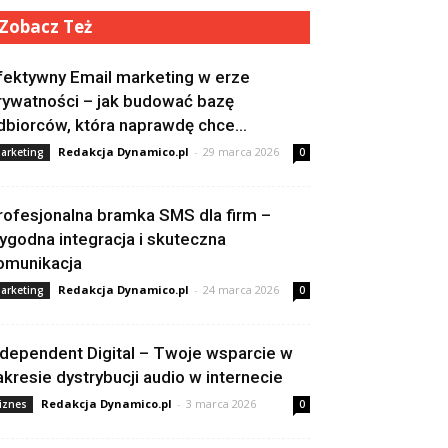
Zobacz Też
fektywny Email marketing w erze
rywatności – jak budować bazę
dbiorców, która naprawdę chce...
Redakcja Dynamico.pl
-
29 marca 2026
arketing
0
rofesjonalna bramka SMS dla firm –
ygodna integracja i skuteczna
omunikacja
Redakcja Dynamico.pl
-
24 marca 2026
arketing
0
ndependent Digital – Twoje wsparcie w
akresie dystrybucji audio w internecie
Redakcja Dynamico.pl
-
3 marca 2026
iznes
0