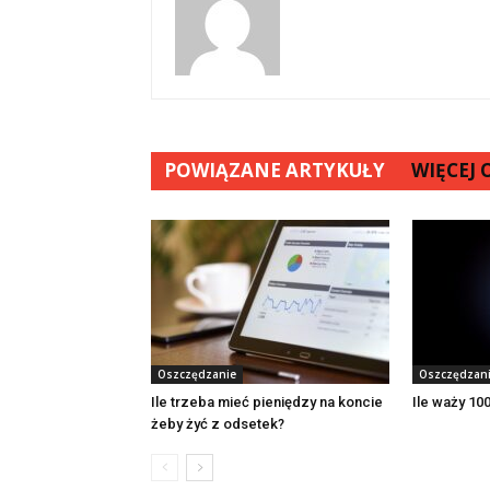
POWIĄZANE ARTYKUŁY
WIĘCEJ
Oszczędzanie
Oszczędzan
Ile trzeba mieć pieniędzy na koncie
Ile waży 100
żeby żyć z odsetek?