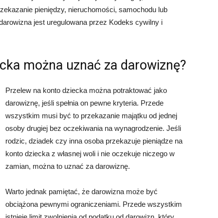
zekazanie pieniędzy, nieruchomości, samochodu lub
arowizna jest uregulowana przez Kodeks cywilny i
ecka można uznać za darowiznę?
Przelew na konto dziecka można potraktować jako
darowiznę, jeśli spełnia on pewne kryteria. Przede
wszystkim musi być to przekazanie majątku od jednej
osoby drugiej bez oczekiwania na wynagrodzenie. Jeśli
rodzic, dziadek czy inna osoba przekazuje pieniądze na
konto dziecka z własnej woli i nie oczekuje niczego w
zamian, można to uznać za darowiznę.
Warto jednak pamiętać, że darowizna może być
obciążona pewnymi ograniczeniami. Przede wszystkim
istnieje limit zwolnienia od podatku od darowizn, który