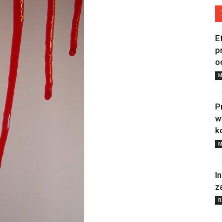
E
p
o
M
P
w
k
M
I
z
B