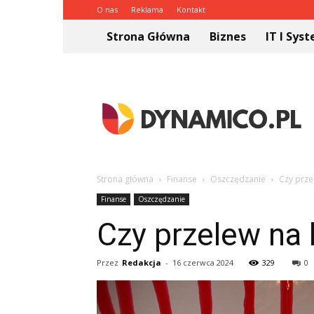
O nas
Reklama
Kontakt
Strona Główna
Biznes
IT I Sys
Dynamico.pl
Strona główna
Finanse
Oszczędzanie
Czy prze
Finanse
Oszczędzanie
Czy przelew na 
Przez
Redakcja
-
16 czerwca 2024
329
0