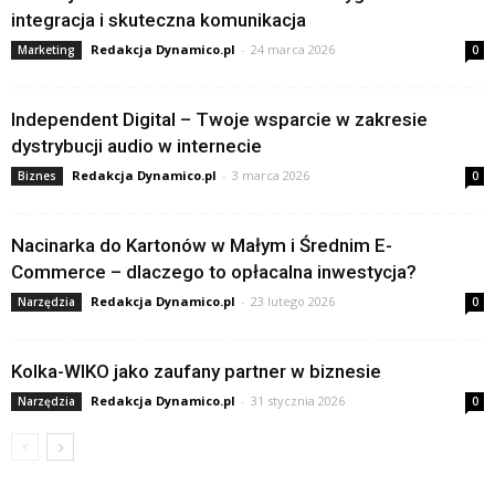
integracja i skuteczna komunikacja
Redakcja Dynamico.pl
-
24 marca 2026
Marketing
0
Independent Digital – Twoje wsparcie w zakresie
dystrybucji audio w internecie
Redakcja Dynamico.pl
-
3 marca 2026
Biznes
0
Nacinarka do Kartonów w Małym i Średnim E-
Commerce – dlaczego to opłacalna inwestycja?
Redakcja Dynamico.pl
-
23 lutego 2026
Narzędzia
0
Kolka-WIKO jako zaufany partner w biznesie
Redakcja Dynamico.pl
-
31 stycznia 2026
Narzędzia
0