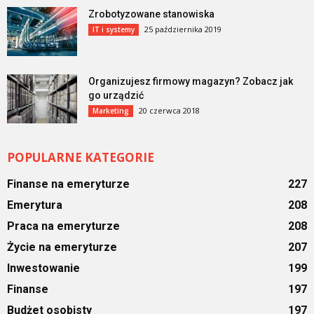
Zrobotyzowane stanowiska
25 października 2019
IT i systemy
Organizujesz firmowy magazyn? Zobacz jak
go urządzić
20 czerwca 2018
Marketing
POPULARNE KATEGORIE
Finanse na emeryturze
227
Emerytura
208
Praca na emeryturze
208
Życie na emeryturze
207
Inwestowanie
199
Finanse
197
Budżet osobisty
197