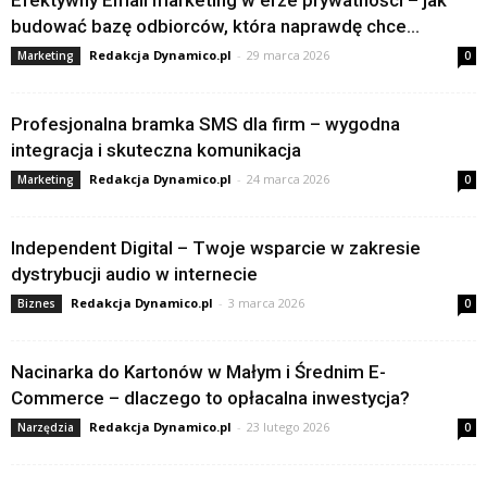
Efektywny Email marketing w erze prywatności – jak
budować bazę odbiorców, która naprawdę chce...
Redakcja Dynamico.pl
-
29 marca 2026
Marketing
0
Profesjonalna bramka SMS dla firm – wygodna
integracja i skuteczna komunikacja
Redakcja Dynamico.pl
-
24 marca 2026
Marketing
0
Independent Digital – Twoje wsparcie w zakresie
dystrybucji audio w internecie
Redakcja Dynamico.pl
-
3 marca 2026
Biznes
0
Nacinarka do Kartonów w Małym i Średnim E-
Commerce – dlaczego to opłacalna inwestycja?
Redakcja Dynamico.pl
-
23 lutego 2026
Narzędzia
0