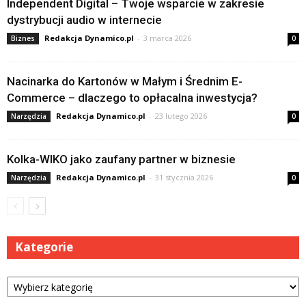
Independent Digital – Twoje wsparcie w zakresie
dystrybucji audio w internecie
Redakcja Dynamico.pl
-
3 marca 2026
Biznes
0
Nacinarka do Kartonów w Małym i Średnim E-
Commerce – dlaczego to opłacalna inwestycja?
Redakcja Dynamico.pl
-
23 lutego 2026
Narzędzia
0
Kolka-WIKO jako zaufany partner w biznesie
Redakcja Dynamico.pl
-
31 stycznia 2026
Narzędzia
0
Kategorie
Kategorie