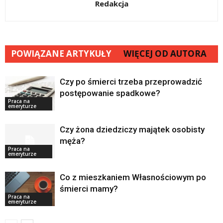
Redakcja
POWIĄZANE ARTYKUŁY
WIĘCEJ OD AUTORA
Czy po śmierci trzeba przeprowadzić
postępowanie spadkowe?
Praca na
emeryturze
Czy żona dziedziczy majątek osobisty
męża?
Praca na
emeryturze
Co z mieszkaniem Własnościowym po
śmierci mamy?
Praca na
emeryturze