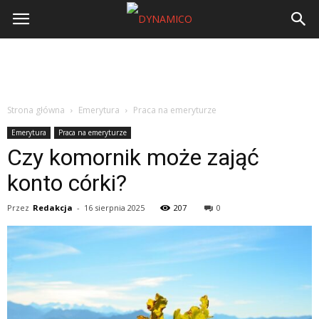
Strona główna
Emerytura
Praca na emeryturze
Emerytura
Praca na emeryturze
Czy komornik może zająć
konto córki?
Przez
Redakcja
-
16 sierpnia 2025
207
0