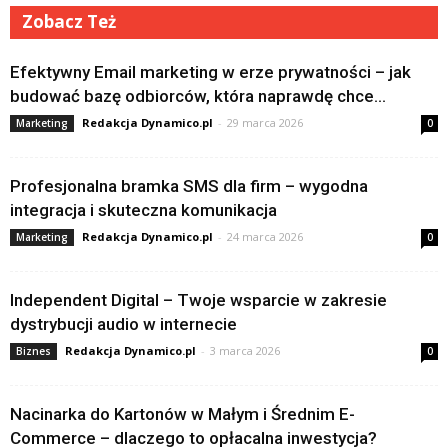
Zobacz Też
Efektywny Email marketing w erze prywatności – jak
budować bazę odbiorców, która naprawdę chce...
Redakcja Dynamico.pl
-
29 marca 2026
Marketing
0
Profesjonalna bramka SMS dla firm – wygodna
integracja i skuteczna komunikacja
Redakcja Dynamico.pl
-
24 marca 2026
Marketing
0
Independent Digital – Twoje wsparcie w zakresie
dystrybucji audio w internecie
Redakcja Dynamico.pl
-
3 marca 2026
Biznes
0
Nacinarka do Kartonów w Małym i Średnim E-
Commerce – dlaczego to opłacalna inwestycja?