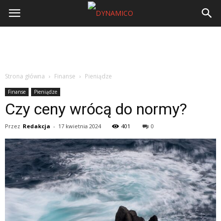
Strona główna
Finanse
Pieniądze
Finanse
Pieniądze
Czy ceny wrócą do normy?
Przez
Redakcja
-
17 kwietnia 2024
401
0