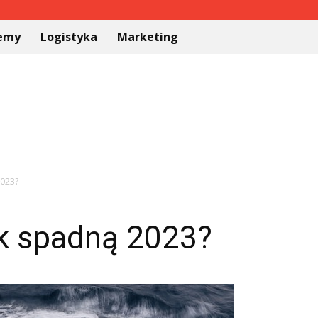
temy
Logistyka
Marketing
2023?
ek spadną 2023?