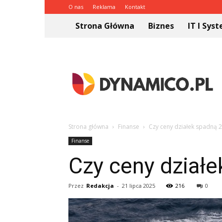
O nas
Reklama
Kontakt
Strona Główna
Biznes
IT I Sys
Dynamico.pl
Strona główna
Finanse
Czy ceny działek spadną 
Finanse
Czy ceny dział
Przez
Redakcja
-
21 lipca 2025
216
0