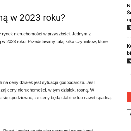
N
Ś
dną w 2023 roku?
o
N
ać rynek nieruchomości w przyszłości. Jednym z
ą w 2023 roku. Przedstawimy tutaj kilka czynników, które
K
b
N
a ceny działek jest sytuacja gospodarcza. Jeśli
zaj ceny nieruchomości, w tym działek, rosną. W
się spodziewać, że ceny będą stabilne lub nawet spadną.
Ka
Popyt i podaż są również ważnymi czynnikami