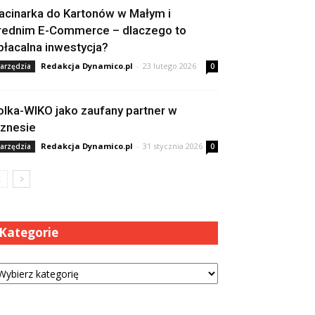
acinarka do Kartonów w Małym i
rednim E-Commerce – dlaczego to
płacalna inwestycja?
Redakcja Dynamico.pl
-
23 lutego 2026
arzędzia
0
olka-WIKO jako zaufany partner w
iznesie
Redakcja Dynamico.pl
-
31 stycznia 2026
arzędzia
0
Kategorie
tegorie