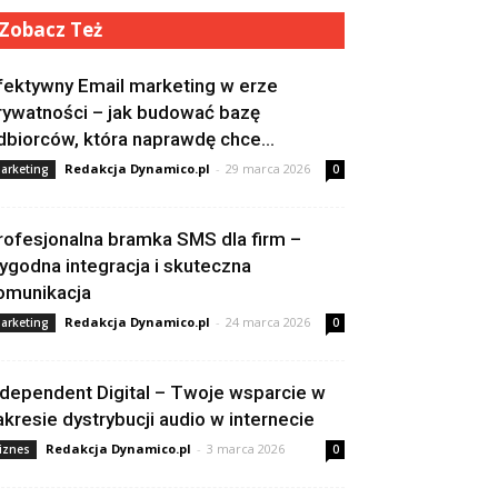
Zobacz Też
fektywny Email marketing w erze
rywatności – jak budować bazę
dbiorców, która naprawdę chce...
Redakcja Dynamico.pl
-
29 marca 2026
arketing
0
rofesjonalna bramka SMS dla firm –
ygodna integracja i skuteczna
omunikacja
Redakcja Dynamico.pl
-
24 marca 2026
arketing
0
ndependent Digital – Twoje wsparcie w
akresie dystrybucji audio w internecie
Redakcja Dynamico.pl
-
3 marca 2026
iznes
0