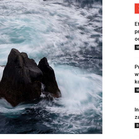
E
p
o
M
P
w
k
M
I
z
B