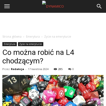
Strona główna
Emerytura
Życie na emeryturze
Emerytura
Życie na emeryturze
Co można robić na L4
chodzącym?
Przez
Redakcja
-
17 kwietnia 2024
285
0