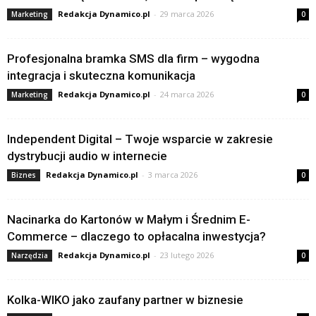
Redakcja Dynamico.pl
-
29 marca 2026
Marketing
0
Profesjonalna bramka SMS dla firm – wygodna
integracja i skuteczna komunikacja
Redakcja Dynamico.pl
-
24 marca 2026
Marketing
0
Independent Digital – Twoje wsparcie w zakresie
dystrybucji audio w internecie
Redakcja Dynamico.pl
-
3 marca 2026
Biznes
0
Nacinarka do Kartonów w Małym i Średnim E-
Commerce – dlaczego to opłacalna inwestycja?
Redakcja Dynamico.pl
-
23 lutego 2026
Narzędzia
0
Kolka-WIKO jako zaufany partner w biznesie