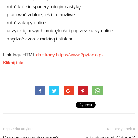
– robić krótkie spacery lub gimnastykę
– pracować zdalnie, jeśli to możliwe
– robić zakupy online
– uczyć się nowych umiejętności poprzez kursy online
– spędzać czas z rodziną i bliskimi.
Link tagu HTML
do strony https://www.3pytania.pl/:
Kliknij tutaj
Poprzedni artykuł
Następny artykuł
Czy ceny wrócą do normy?
Co kradnie prąd W domu?