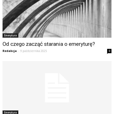
Emerytura
Od czego zacząć starania o emeryturę?
Redakcja
-
9 października 2025
0
Emerytura