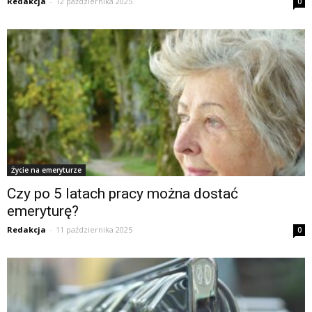
Redakcja
-
12 października 2025
0
Życie na emeryturze
Czy po 5 latach pracy można dostać
emeryturę?
Redakcja
-
11 października 2025
0